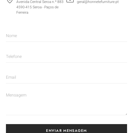
Avenida Central Seroa n.º 883
geral@honnetefurniture.pt
4590-415 Seroa - Paços de
Ferreira
ENVIAR MENSAGEM